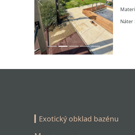
Previous
Next
Materi
Náter 
Exotický obklad bazénu