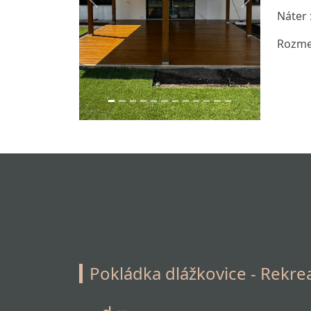
Previous
Next
Náter
Rozme
Pokládka dlážkovice - Rekre