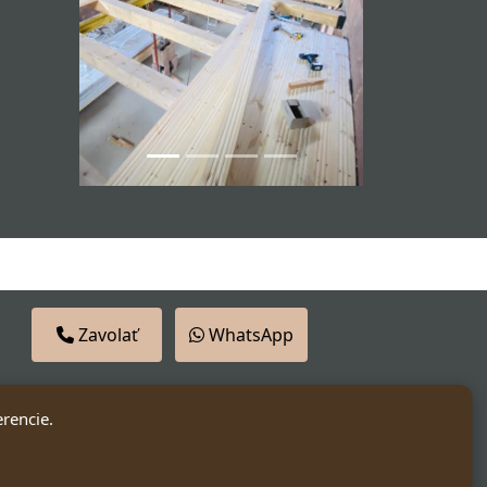
Previous
Next
Zavolať
WhatsApp
erencie.