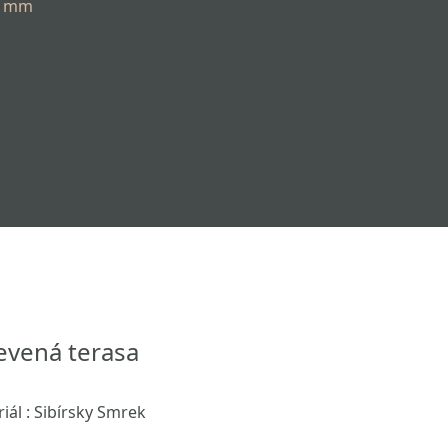
45 mm
evená terasa
riál : Sibírsky Smrek