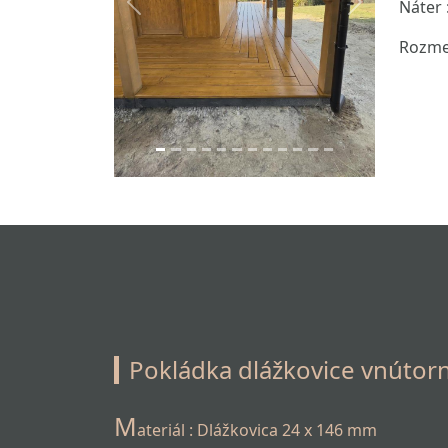
Náter 
Previous
Next
Rozmer
Pokládka dlážkovice vnútorn
M
ateriál : Dlážkovica 24 x 146 mm