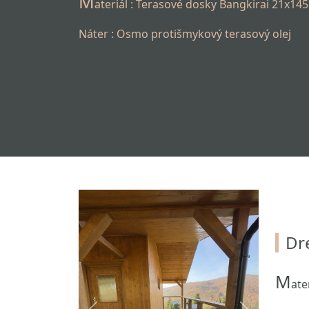
M
ateriál : Terasové dosky Bangkirai 21x1
Náter : Osmo protišmykový terasový olej
Dr
M
ate