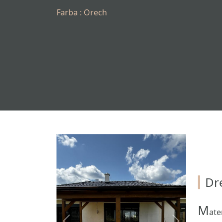
Farba : Orech
Dr
M
ate