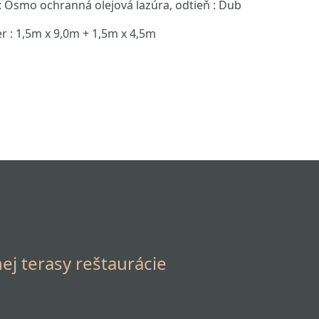
: Osmo ochranná olejová lazúra, odtieň : Dub
 : 1,5m x 9,0m + 1,5m x 4,5m
ej terasy reštaurácie