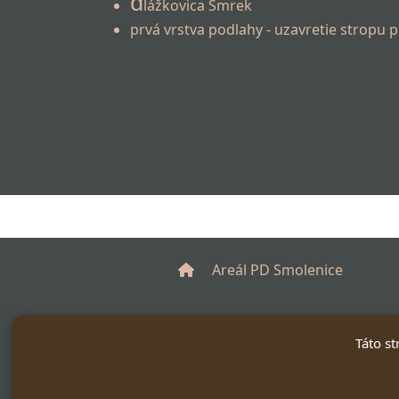
d
lážkovica Smrek
prvá vrstva podlahy - uzavretie stropu 
Areál PD Smolenice
Táto st
© 2026
M&M WOOD