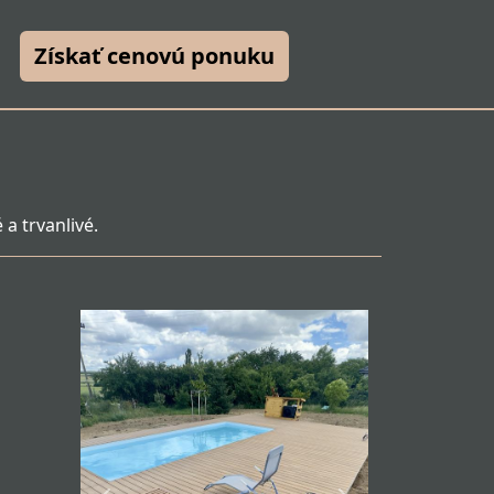
Získať cenovú ponuku
a trvanlivé.