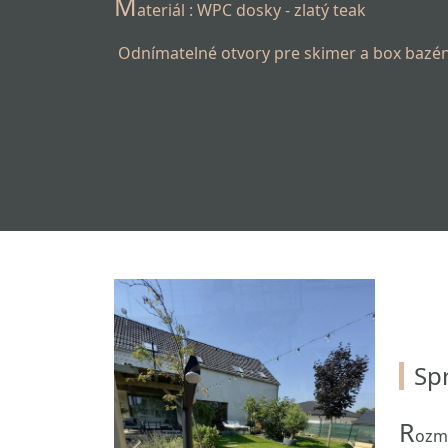
M
ateriál : WPC dosky - zlatý teak
Odnímatelné otvory pre skimer a box bazé
Sp
R
ozme