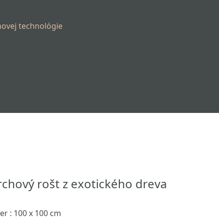
novej technológie
rchový rošt z exotického dreva
r : 100 x 100 cm