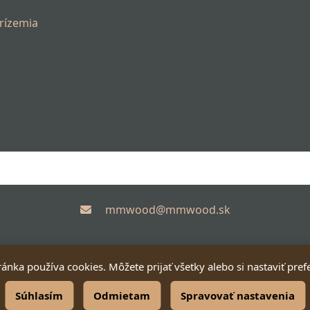
prízemia
mmwood@mmwood.sk
ránka používa cookies. Môžete prijať všetky alebo si nastaviť pref
Súhlasím
Odmietam
Spravovať nastavenia