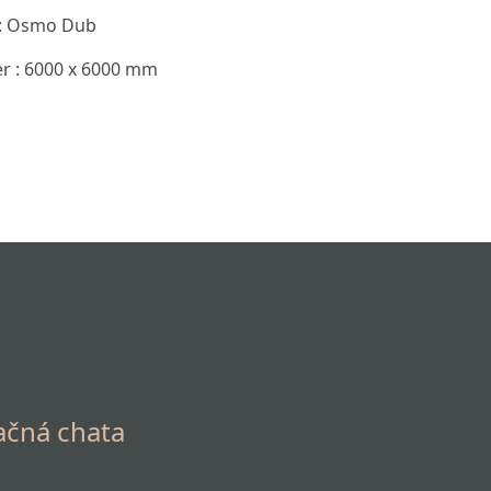
 : Osmo Dub
r : 6000 x 6000 mm
ačná chata