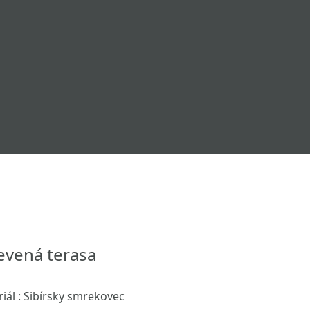
evená terasa
riál : Sibírsky smrekovec